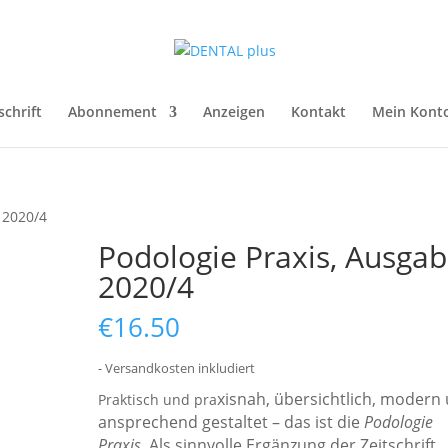
schrift
Abonnement
Anzeigen
Kontakt
Mein Kont
 2020/4
Podologie Praxis, Ausga
2020/4
€
16.50
- Versandkosten inkludiert
xisnah, übersichtlich, modern
Praktisch und pra
ansprechend gestaltet – das ist die
Podologie
Praxis
. Als sinnvolle Ergänzung der Zeitschrift