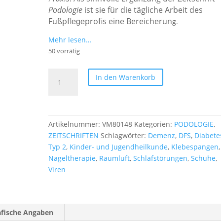
Podologie
ist sie für die tägliche Arbeit des
Fußpfl
profis eine Bereicherun
g.
ege
Mehr lesen…
50 vorrätig
Podologie
In den Warenkorb
Praxis,
Ausgabe
2020/4
Menge
Artikelnummer:
VM80148
Kategorien:
PODOLOGIE
,
ZEITSCHRIFTEN
Schlagwörter:
Demenz
,
DFS
,
Diabete
Typ 2
,
Kinder- und Jugendheilkunde
,
Klebespangen
,
Nageltherapie
,
Raumluft
,
Schlafstörungen
,
Schuhe
,
Viren
afische Angaben