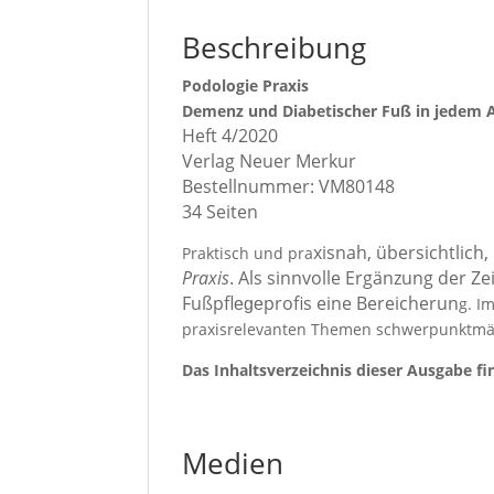
Beschreibung
Podologie Praxis
Demenz und Diabetischer Fuß in jedem A
Heft 4
/2020
Verlag Neuer Merkur
Bestellnummer: VM80148
34 Seiten
xisnah, übersichtlich
Praktisch und pra
Praxis
. Als sinnvolle Ergänzung der Ze
Fußpfl
profis eine Bereicherun
g. I
ege
praxisrelevanten Themen schwerpunktmäßi
Das Inhaltsverzeichnis dieser Ausgabe f
Medien