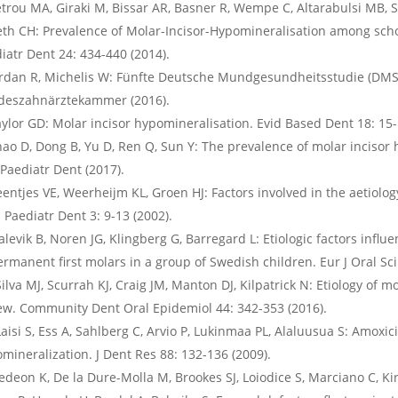
trou MA, Giraki M, Bissar AR, Basner R, Wempe C, Altarabulsi MB, Sc
eth CH: Prevalence of Molar-Incisor-Hypomineralisation among schoo
iatr Dent 24: 434-440 (2014).
ordan R, Michelis W: Fünfte Deutsche Mundgesundheitsstudie (DMS
deszahnärztekammer (2016).
ylor GD: Molar incisor hypomineralisation. Evid Based Dent 18: 15-
ao D, Dong B, Yu D, Ren Q, Sun Y: The prevalence of molar incisor
J Paediatr Dent (2017).
entjes VE, Weerheijm KL, Groen HJ: Factors involved in the aetiolog
J Paediatr Dent 3: 9-13 (2002).
Jalevik B, Noren JG, Klingberg G, Barregard L: Etiologic factors inf
ermanent first molars in a group of Swedish children. Eur J Oral Sci
Silva MJ, Scurrah KJ, Craig JM, Manton DJ, Kilpatrick N: Etiology of 
ew. Community Dent Oral Epidemiol 44: 342-353 (2016).
Laisi S, Ess A, Sahlberg C, Arvio P, Lukinmaa PL, Alaluusua S: Amoxic
mineralization. J Dent Res 88: 132-136 (2009).
Jedeon K, De la Dure-Molla M, Brookes SJ, Loiodice S, Marciano C, Ki