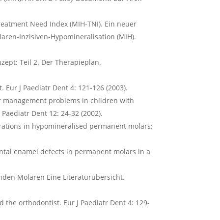
Treatment Need Index (MIH-TNI). Ein neuer
ren-Inzisiven-Hypomineralisation (MIH).
ept: Teil 2. Der Therapieplan.
 Eur J Paediatr Dent 4: 121-126 (2003).
our management problems in children with
 Paediatr Dent 12: 24-32 (2002).
torations in hypomineralised permanent molars:
tal enamel defects in permanent molars in a
enden Molaren Eine Literaturübersicht.
 the orthodontist. Eur J Paediatr Dent 4: 129-