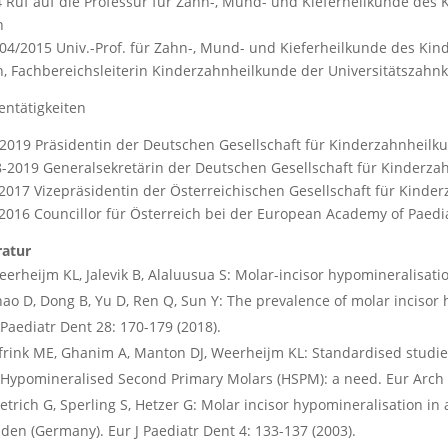
 Ruf auf die Professur für Zahn-, Mund- und Kieferheilkunde des K
n
 04/2015 Univ.-Prof. für Zahn-, Mund- und Kieferheilkunde des Kin
, Fachbereichsleiterin Kinderzahnheilkunde der Universitätszahnk
ntätigkeiten
 2019 Präsidentin der Deutschen Gesellschaft für Kinderzahnheilk
-2019 Generalsekretärin der Deutschen Gesellschaft für Kinderza
 2017 Vizepräsidentin der Österreichischen Gesellschaft für Kinde
 2016 Councillor für Österreich bei der European Academy of Paedia
ratur
erheijm KL, Jalevik B, Alaluusua S: Molar-incisor hypomineralisatio
ao D, Dong B, Yu D, Ren Q, Sun Y: The prevalence of molar incisor
J Paediatr Dent 28: 170-179 (2018).
frink ME, Ghanim A, Manton DJ, Weerheijm KL: Standardised studie
Hypomineralised Second Primary Molars (HSPM): a need. Eur Arch P
etrich G, Sperling S, Hetzer G: Molar incisor hypomineralisation in 
den (Germany). Eur J Paediatr Dent 4: 133-137 (2003).