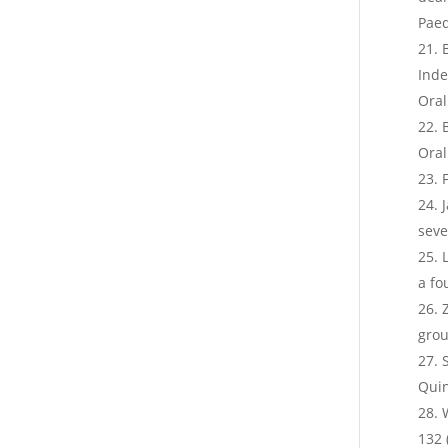
Paed
Inde
Oral
Oral
seve
a fo
grou
Quin
132 