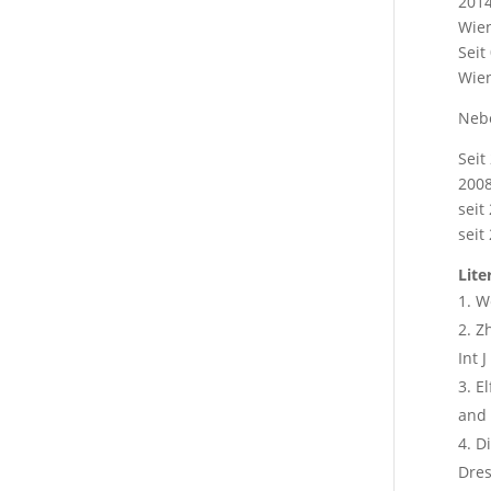
2014
Wie
Seit
Wien
Nebe
Seit
2008
seit
seit
Lite
We
Zh
Int 
El
and 
Di
Dres