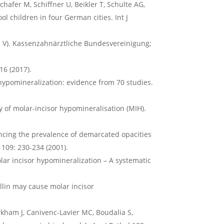
hafer M, Schiffner U, Beikler T, Schulte AG,
l children in four German cities. Int J
 V). Kassenzahnärztliche Bundesvereinigung;
16 (2017).
 hypomineralization: evidence from 70 studies.
y of molar-incisor hypomineralisation (MIH).
luencing the prevalence of demarcated opacities
 109: 230-234 (2001).
molar incisor hypomineralization – A systematic
illin may cause molar incisor
rkham J, Canivenc-Lavier MC, Boudalia S,