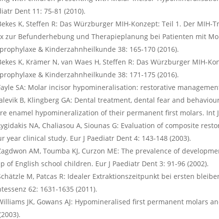
iatr Dent 11: 75-81 (2010).
Bekes K, Steffen R: Das Würzburger MIH-Konzept: Teil 1. Der MIH-
x zur Befunderhebung und Therapieplanung bei Patienten mit Mola
prophylaxe & Kinderzahnheilkunde 38: 165-170 (2016).
Bekes K, Krämer N, van Waes H, Steffen R: Das Würzburger MIH-Konz
prophylaxe & Kinderzahnheilkunde 38: 171-175 (2016).
Fayle SA: Molar incisor hypomineralisation: restorative management.
Jalevik B, Klingberg GA: Dental treatment, dental fear and behavi
re enamel hypomineralization of their permanent first molars. Int J
Lygidakis NA, Chaliasou A, Siounas G: Evaluation of composite res
ur year clinical study. Eur J Paediatr Dent 4: 143-148 (2003).
Zagdwon AM, Toumba KJ, Curzon ME: The prevalence of developmen
p of English school children. Eur J Paediatr Dent 3: 91-96 (2002).
Schätzle M, Patcas R: Idealer Extraktionszeitpunkt bei ersten bleib
tessenz 62: 1631-1635 (2011).
Williams JK, Gowans AJ: Hypomineralised first permanent molars and
(2003).