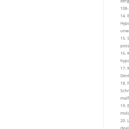
Berg
108-
Hypo
unwa
poss
hypo
Dent
Schm
malf
mola
deal