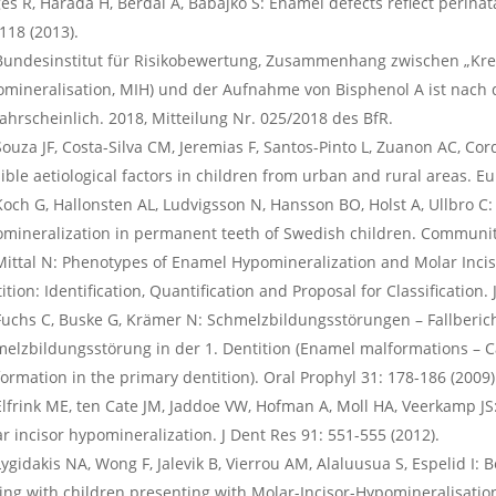
es R, Harada H, Berdal A, Babajko S: Enamel defects reflect perinat
118 (2013).
Bundesinstitut für Risikobewertung, Zusammenhang zwischen „Kreid
mineralisation, MIH) und der Aufnahme von Bisphenol A ist nach 
hrscheinlich. 2018, Mitteilung Nr. 025/2018 des BfR.
Souza JF, Costa-Silva CM, Jeremias F, Santos-Pinto L, Zuanon AC, Cor
ible aetiological factors in children from urban and rural areas. Eu
Koch G, Hallonsten AL, Ludvigsson N, Hansson BO, Holst A, Ullbro C
mineralization in permanent teeth of Swedish children. Community
Mittal N: Phenotypes of Enamel Hypomineralization and Molar Inci
ition: Identification, Quantification and Proposal for Classification. 
Fuchs C, Buske G, Krämer N: Schmelzbildungsstörungen – Fallberich
elzbildungsstörung in der 1. Dentition (Enamel malformations – C
ormation in the primary dentition). Oral Prophyl 31: 178-186 (2009)
Elfrink ME, ten Cate JM, Jaddoe VW, Hofman A, Moll HA, Veerkamp J
r incisor hypomineralization. J Dent Res 91: 551-555 (2012).
Lygidakis NA, Wong F, Jalevik B, Vierrou AM, Alaluusua S, Espelid I: B
ing with children presenting with Molar-Incisor-Hypomineralisatio