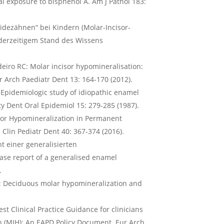
al exposure to bisphenol A. Am J Pathol 183:
ezähnen“ bei Kindern (Molar-Incisor-
derzeitigem Stand des Wissens
deiro RC: Molar incisor hypomineralisation:
r Arch Paediatr Dent 13: 164-170 (2012).
: Epidemiologic study of idiopathic enamel
 Dent Oral Epidemiol 15: 279-285 (1987).
sor Hypomineralization in Permanent
J Clin Pediatr Dent 40: 367-374 (2016).
t einer generalisierten
ase report of a generalised enamel
.
S: Deciduous molar hypomineralization and
est Clinical Practice Guidance for clinicians
n (MIH): An EAPD Policy Document. Eur Arch