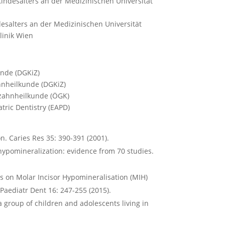
indesalters an der Medizinischen Universität
desalters an der Medizinischen Universität
linik Wien
unde (DGKiZ)
hnheilkunde (DGKiZ)
rzahnheilkunde (ÖGK)
tric Dentistry (EAPD)
n. Caries Res 35: 390-391 (2001).
 hypomineralization: evidence from 70 studies.
s on Molar Incisor Hypomineralisation (MIH)
aediatr Dent 16: 247-255 (2015).
a group of children and adolescents living in