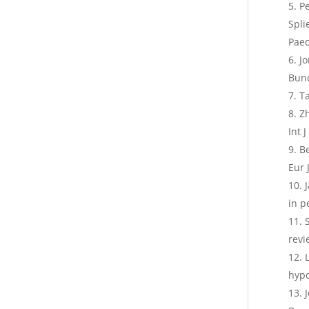
Pe
Spli
Paed
J
Bun
Ta
Zh
Int 
Be
Eur 
in p
revi
hypo