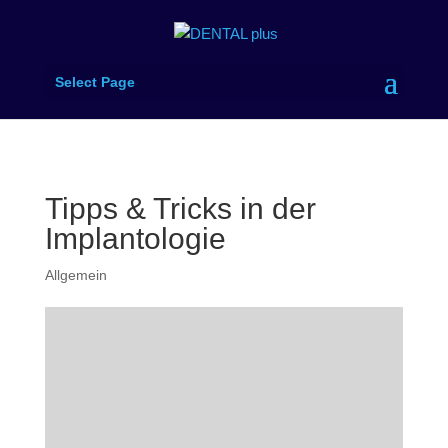
Select Page
Tipps & Tricks in der
Implantologie
Allgemein
Im Artikel finden Sie Abrechnungshinweise un
Sie „versteckte“ Posten für die Abrechnung Ih
implantologischen Leistungen heranziehen kö