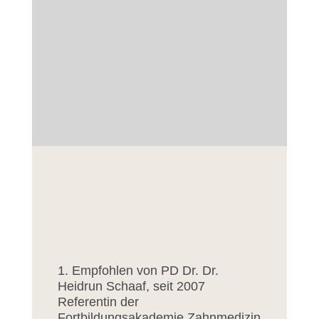
Dies sind die Autoren-Infos,
Literaturhinweise
und Sonstiges zu diesem Artikel
aus
Heft 11/12-2020
1. Empfohlen von PD Dr. Dr.
Heidrun Schaaf, seit 2007
Referentin der
Fortbildungsakademie Zahnmedizin