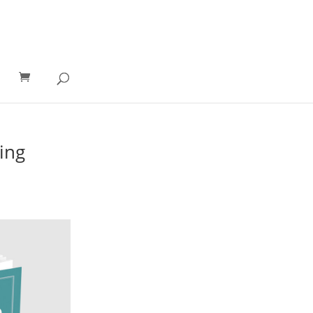
o
ing