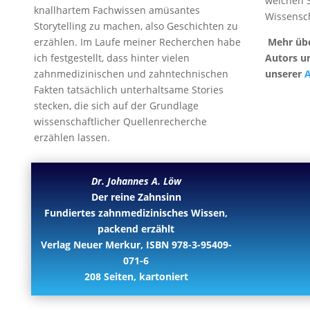
welchen S
knallhartem Fachwissen amüsantes
Wissensch
Storytelling zu machen, also Geschichten zu
erzählen. Im Laufe meiner Recherchen habe
Mehr übe
ich festgestellt, dass hinter vielen
Autors u
zahnmedizinischen und zahntechnischen
unserer
Fakten tatsächlich unterhaltsame Stories
stecken, die sich auf der Grundlage
wissenschaftlicher Quellenrecherche
erzählen lassen.
Dr. Johannes A. Löw
Der reine Zahnsinn
Fundiertes zahnmedizinisches Wissen,
packend erzählt
Verlag Neuer Merkur, ISBN 978-3-95409-
071-6
208 Seiten, kartoniert