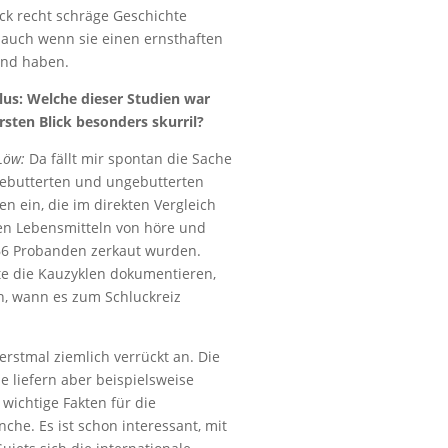
ick recht schräge Geschichte
 auch wenn sie einen ernsthaften
und haben.
us: Welche dieser Studien war
rsten Blick besonders skurril?
Löw:
Da fällt mir spontan die Sache
gebutterten und ungebutterten
en ein, die im direkten Vergleich
en Lebensmitteln von höre und
66 Probanden zerkaut wurden.
te die Kauzyklen dokumentieren,
en, wann es zum Schluckreiz
 erstmal ziemlich verrückt an. Die
e liefern aber beispielsweise
wichtige Fakten für die
nche. Es ist schon interessant, mit