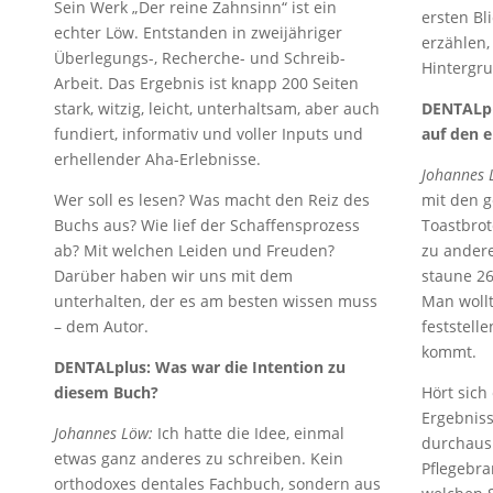
Sein Werk „Der reine Zahnsinn“ ist ein
ersten Bl
echter Löw. Entstanden in zweijähriger
erzählen,
Überlegungs-, Recherche- und Schreib-
Hintergr
Arbeit. Das Ergebnis ist knapp 200 Seiten
stark, witzig, leicht, unterhaltsam, aber auch
DENTALpl
fundiert, informativ und voller Inputs und
auf den e
erhellender Aha-Erlebnisse.
Johannes 
Wer soll es lesen? Was macht den Reiz des
mit den 
Buchs aus? Wie lief der Schaffensprozess
Toastbrot
ab? Mit welchen Leiden und Freuden?
zu ander
Darüber haben wir uns mit dem
staune 2
unterhalten, der es am besten wissen muss
Man woll
– dem Autor.
feststell
kommt.
DENTALplus: Was war die Intention zu
diesem Buch?
Hört sich
Ergebniss
Johannes Löw:
Ich hatte die Idee, einmal
durchaus 
etwas ganz anderes zu schreiben. Kein
Pflegebra
orthodoxes dentales Fachbuch, sondern aus