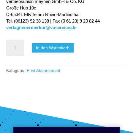
vertriebsunion meynen GmbH & Co. KG
Große Hub 10c
D-65341 Eltville am Rhein-Martinsthal
Tel. (06123) 92 38 138 | Fax (0 61 23) 9 23 82 44
verlagneuermerkur@vuservice.de
Dental
In den Warenkorb
Plus
-
Praxiswissen
für
Kategorie:
Print Abonnement
das
erfolgreiche
Team
-
Print
Abo
Menge